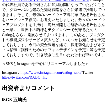
の代表社員である中畑さんに知財顧問になっていただくこと
で、グローバルも鑑みた知財戦略をさらに爆速で推進してい
きます。そして、最強のハードウェア専門家である岩佐さん
をハードウェア顧問にお迎えいたしました。数々のハードウ
ェアプロダクトを手掛け、海外展開もご経験のある岩佐さん
と一緒に、世界中の猫様をテクノロジーで見守るための
Catlogをさらに発展させてまいります。 このあと、プロダク
トの機能拡張やサービス拡大など、いくつかお知らせを予定
しております。今回の資金調達を経て、採用強化およびオフ
ィス移転（猫様のためのオフィスデザインを予定）等も予定
しておりますので、引き続きご注目いただければ幸いです。
＜SNSもInstagramを中心にリニューアルしました＞
Instagram：
https://www.instagram.com/catlog_rabo/
Twitter：
https://twitter.com/RABO_Inc
出資者よりコメント
iSGS 五嶋氏