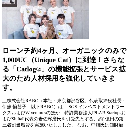
ローンチ約4ヶ月、オーガニックのみで
1,000UC（Unique Cat）に到達！さらな
る「Catlog®」の機能拡張とサービス拡
大のため人材採用を強化していきま
す。
__株式会社RABO（本社：東京都渋谷区、代表取締役社長：
伊豫 愉芸子 以下RABO）は、iSGS インベストメントワー
クスおよびW venturesのほか、特許業務法人iPLAB Startupsお
よびShiftall代表の岩佐琢磨氏を引受先とする、約1億円の第
三者割当増資を実施いたしました。 なお、中畑氏は知財顧