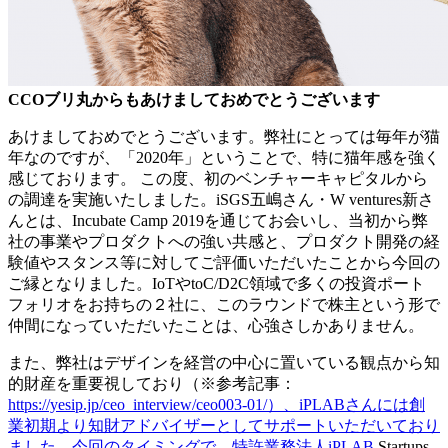
CCOブリ丸からもあけましておめでとうございます
あけましておめでとうございます。弊社にとっては毎年が猫
年なのですが、「2020年」ということで、特に猫年感を強く
感じております。 この度、初のベンチャーキャピタルから
の調達を実施いたしました。iSGS五嶋さん・W ventures新さ
んとは、Incubate Camp 2019を通じてお会いし、当初から弊
社の事業やプロダクトへの強い共感と、プロダクト開発の経
験値やスタンス等に対してご評価いただいたことから今回の
ご縁となりました。IoTやtoC/D2C領域で多くの投資ポート
フォリオをお持ちの２社に、このラウンドで株主という形で
仲間になっていただいたことは、心強さしかありません。
また、弊社はデザインを経営の中心に置いている観点から知
的財産を重要視しており（※参考記事：
https://yesip.jp/ceo_interview/ceo003-01/）、iPLABさんには創
業初期より知財アドバイザーとしてサポートいただいており
ました。今回のタイミングで、特許業務法人iPLAB
Startups