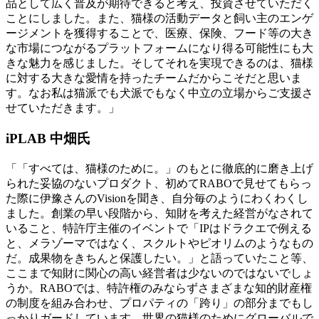
品として広く普及が期待できると考え、投資させていただく
ことにしました。また、猫様の活動データと飼い主のエンゲ
ージメントを獲得することで、医療、保険、フード等の大き
な市場につながるプラットフォームになり得る可能性にも大
きな魅力を感じました。そしてそれを実現できるのは、猫様
に対する大きな愛情を持ったチームだからこそだと思いま
す。なお私は猫派でも犬派でもなく中立の立場からご支援さ
せていただきます。」
iPLAB 中畑氏
「「すべては、猫様のために。」のもとに徹底的に磨き上げ
られた妥協のないプロダクト、初めてRABOで見せてもらっ
た際に伊豫さんのVisionを聞き、自分毎のようにわくわくし
ました。創業の早い段階から、知財を考えた経営がなされて
いること、特許庁主催のイベントで「IPはドラクエで例える
と、メラゾーマではなく、スクルトやピオリムのようなもの
だ。成果物をきちんと保護したい。」と語っていたこと等、
ここまで知財に関心の高い経営者は少ないのではないでしょ
うか。RABOでは、特許権のみならずさまざまな知的財産権
の制度を組み合わせ、プロパティの「跨り」の部分までもし
っかりガードしています。世界の猫様のためにグローバルで