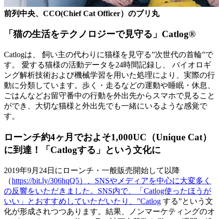
前列中央、CCO(Chief Cat Officer）のブリ丸
「猫の生活をテクノロジーで見守る」Catlog®
Catlogは、 飼い主の代わりに猫様を見守る”次世代の首輪”で
す。 愛する猫様の活動データを24時間記録し、 バイオロギ
ング解析技術および機械学習を用いた処理により、実際の行
動に分類しています。歩く・走るなどの運動や睡眠・休息、
ごはんなどお留守番中の行動を外出先からスマホで見ること
ができ、大切な猫様と外出先でも一緒にいるような感覚で
す。
ローンチ約4ヶ月でおよそ1,000UC（Unique Cat）
に到達！「Catlogする」という文化に
2019年9月24日にローンチ・一般販売開始して以降
（
https://bit.ly/306hqQ5）、SNSやメディアを中心に大変多く
の反響をいただきました。SNS内で、「Catlog使ったほうが
いい」とおすすめしていただいたり、”Catlog
する”という文
化が形成されつつあります。結果、ノンマーケティングのオ