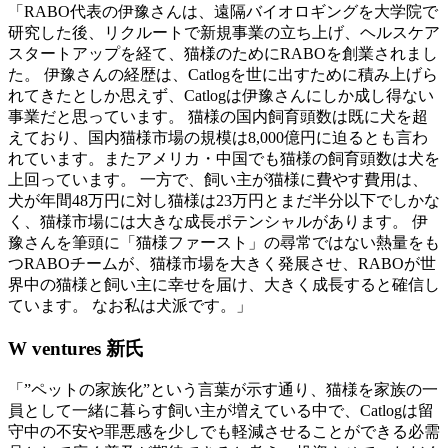
「RABO代表の伊豫さんは、遠隔バイオロギングを大学院で
研究した後、リクルートで新規事業の立ち上げ、ヘルスケア
スタートアップを経て、猫様のためにRABOを創業されまし
た。 伊豫さんの経歴は、Catlogを世に出すために積み上げら
れてきたとしか思えず、Catlogは伊豫さんにしか成し得ない
事業だと思っています。 猫様の国内飼育頭数は既に犬を超
えており、国内猫様市場の規模は8,000億円に迫るとも言わ
れています。またアメリカ・中国でも猫様の飼育頭数は犬を
上回っています。 一方で、飼い主が猫様に費やす費用は、
犬が年間48万円に対し猫様は23万円とまだ半分以下でしかな
く、猫様市場には大きな成長ポテンシャルがあります。 伊
豫さんを筆頭に「猫様ファースト」の尋常ではない熱量をも
つRABOチームが、猫様市場を大きく発展させ、RABOが世
界中の猫様と飼い主に幸せを届け、大きく成長すると確信し
ています。 なお私は犬派です。」
W ventures 新氏
「”ペットの家族化”という言葉が示す通り、猫様を家族の一
員として一緒に暮らす飼い主が増えている中で、Catlogは留
守中の不安や罪悪感を少しでも軽減させることができる必需