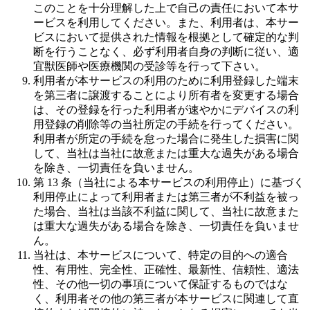
このことを十分理解した上で自己の責任において本サ
ービスを利用してください。また、利用者は、本サー
ビスにおいて提供された情報を根拠として確定的な判
断を行うことなく、必ず利用者自身の判断に従い、適
宜獣医師や医療機関の受診等を行って下さい。
利用者が本サービスの利用のために利用登録した端末
を第三者に譲渡することにより所有者を変更する場合
は、その登録を行った利用者が速やかにデバイスの利
用登録の削除等の当社所定の手続を行ってください。
利用者が所定の手続を怠った場合に発生した損害に関
して、当社は当社に故意または重大な過失がある場合
を除き、一切責任を負いません。
第 13 条（当社による本サービスの利用停止）に基づく
利用停止によって利用者または第三者が不利益を被っ
た場合、当社は当該不利益に関して、当社に故意また
は重大な過失がある場合を除き、一切責任を負いませ
ん。
当社は、本サービスについて、特定の目的への適合
性、有用性、完全性、正確性、最新性、信頼性、適法
性、その他一切の事項について保証するものではな
く、利用者その他の第三者が本サービスに関連して直