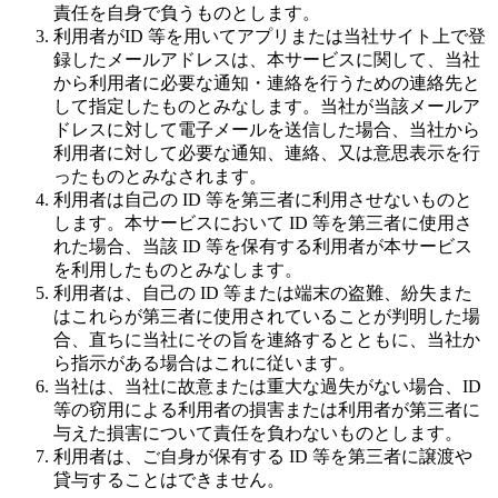
責任を自身で負うものとします。
利用者がID 等を用いてアプリまたは当社サイト上で登
録したメールアドレスは、本サービスに関して、当社
から利用者に必要な通知・連絡を行うための連絡先と
して指定したものとみなします。当社が当該メールア
ドレスに対して電子メールを送信した場合、当社から
利用者に対して必要な通知、連絡、又は意思表示を行
ったものとみなされます。
利用者は自己の ID 等を第三者に利用させないものと
します。本サービスにおいて ID 等を第三者に使用さ
れた場合、当該 ID 等を保有する利用者が本サービス
を利用したものとみなします。
利用者は、自己の ID 等または端末の盗難、紛失また
はこれらが第三者に使用されていることが判明した場
合、直ちに当社にその旨を連絡するとともに、当社か
ら指示がある場合はこれに従います。
当社は、当社に故意または重大な過失がない場合、ID
等の窃用による利用者の損害または利用者が第三者に
与えた損害について責任を負わないものとします。
利用者は、ご自身が保有する ID 等を第三者に譲渡や
貸与することはできません。