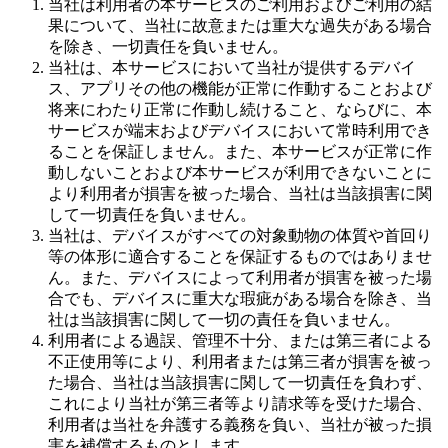
当社は利用者の本サービスのご利用およびご利用の結
果について、当社に故意または重大な過失がある場合
を除き、一切責任を負いません。
当社は、本サービスにおいて当社が提供するデバイ
ス、アプリその他の機能が正常に作動することおよび
将来にわたり正常に作動し続けること、ならびに、本
サービスが端末およびデバイスにおいて常時利用でき
ることを保証しません。また、本サービスが正常に作
動しないことおよび本サービスが利用できないことに
より利用者が損害を被った場合、当社は当該損害に関
して一切責任を負いません。
当社は、デバイスがすべての対象動物の体質や首回り
等の体形に適合することを保証するものではありませ
ん。また、デバイスによって利用者が損害を被った場
合でも、デバイスに重大な瑕疵がある場合を除き、当
社は当該損害に関して一切の責任を負いません。
利用者による過誤、管理不十分、または第三者による
不正使用等により、利用者または第三者が損害を被っ
た場合、当社は当該損害に関して一切責任を負わず、
これにより当社が第三者等より請求等を受けた場合、
利用者は当社を弁護する義務を負い、当社が被った損
害を補償するものとします。