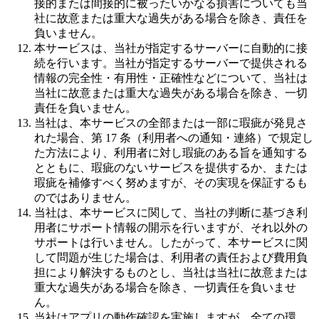
接的または間接的に被ったいかなる損害についても当
社に故意または重大な過失がある場合を除き、責任を
負いません。
本サービスは、当社が指定するサーバーに自動的に接
続を行います。当社が指定するサーバーで提供される
情報の完全性・有用性・正確性などについて、当社は
当社に故意または重大な過失がある場合を除き、一切
責任を負いません。
当社は、本サービスの全部または一部に瑕疵が発見さ
れた場合、第 17 条（利用者への通知・連絡）で規定し
た方法により、利用者に対し瑕疵のある旨を通知する
とともに、瑕疵のないサービスを提供するか、または
瑕疵を補修すべく努めますが、その実現を保証するも
のではありません。
当社は、本サービスに関して、当社の判断に基づき利
用者にサポート情報の開示を行いますが、それ以外の
サポートは行いません。したがって、本サービスに関
して問題が生じた場合は、利用者の責任および費用負
担により解決するものとし、当社は当社に故意または
重大な過失がある場合を除き、一切責任を負いませ
ん。
当社はアプリの動作確認を実施しますが、全ての環