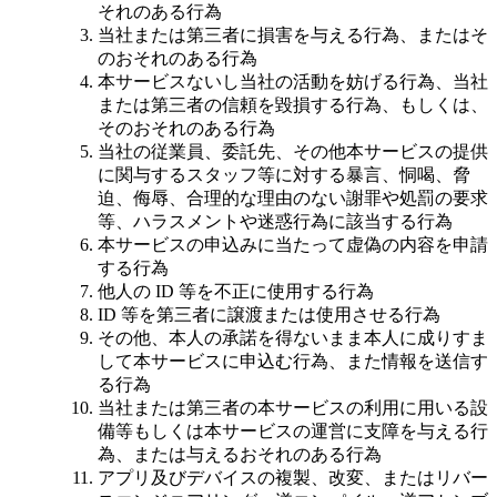
それのある行為
当社または第三者に損害を与える行為、またはそ
のおそれのある行為
本サービスないし当社の活動を妨げる行為、当社
または第三者の信頼を毀損する行為、もしくは、
そのおそれのある行為
当社の従業員、委託先、その他本サービスの提供
に関与するスタッフ等に対する暴言、恫喝、脅
迫、侮辱、合理的な理由のない謝罪や処罰の要求
等、ハラスメントや迷惑行為に該当する行為
本サービスの申込みに当たって虚偽の内容を申請
する行為
他人の ID 等を不正に使用する行為
ID 等を第三者に譲渡または使用させる行為
その他、本人の承諾を得ないまま本人に成りすま
して本サービスに申込む行為、また情報を送信す
る行為
当社または第三者の本サービスの利用に用いる設
備等もしくは本サービスの運営に支障を与える行
為、または与えるおそれのある行為
アプリ及びデバイスの複製、改変、またはリバー