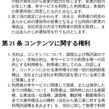
の効力発生日から変更の効力が生じます。変更の効力
が生じた後、本サービスを利用した利用者は、本規約
の変更内容に同意したものとみなします。
前 2 項の規定にかかわらず、法令上、利用者の同意や
あらかじめの通知等が必要となるような内容の変更の
場合は、当社所定の方法で利用者の同意を取得し、ま
たはあらかじめ通知等を行うものとします。
第 21 条 コンテンツに関する権利
当社は、コンテンツについて、譲渡および再許諾ので
きない、非独占的な、本サービスでの利用を唯一の目
的とする利用権を、利用者に対してのみ、許諾しま
す。コンテンツにかかる著作権その他一切の知的財産
権は、当社または当社が利用許諾を受けている第三者
に帰属します。
利用者が本サービスに関連して投稿、または保存した
全ての情報について、利用者は、国内外における複製
権、公衆送信・伝達権、譲渡権、翻訳権・翻案権等の
全ての著作権法上の権利（当社から第三者に対する再
利用許諾権を含みます）を、当社に対して無償で利用