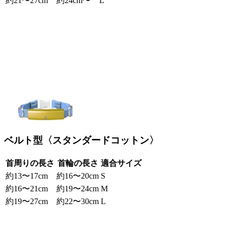
約21〜27cm
約24cm〜
L
ベルト型〈スタンダードコットン〉
首周りの長さ
首輪の長さ
適合サイズ
約13〜17cm
約16〜20cm
S
約16〜21cm
約19〜24cm
M
約19〜27cm
約22〜30cm
L