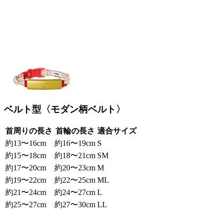
ベルト型〈モダン柄ベルト〉
首周りの長さ
首輪の長さ
適合サイズ
約13〜16cm
約16〜19cm
S
約15〜18cm
約18〜21cm
SM
約17〜20cm
約20〜23cm
M
約19〜22cm
約22〜25cm
ML
約21〜24cm
約24〜27cm
L
約25〜27cm
約27〜30cm
LL