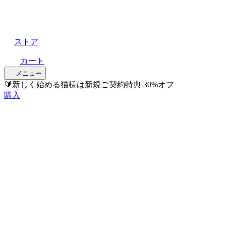
ストア
カート
メニュー
🔰新しく始める猫様は
新規ご契約特典 30%オフ
購入