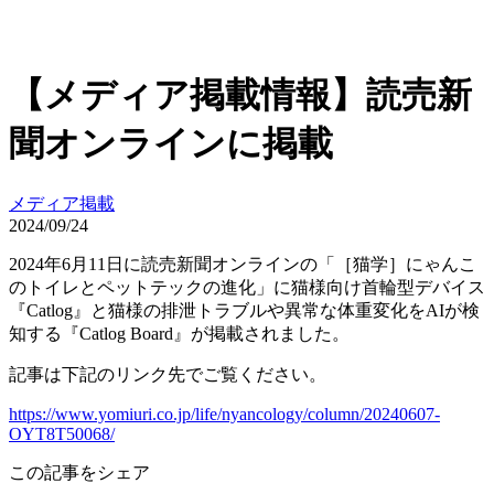
【メディア掲載情報】読売新
聞オンラインに掲載
メディア掲載
2024/09/24
2024年6月11日に読売新聞オンラインの「［猫学］にゃんこ
のトイレとペットテックの進化」に猫様向け首輪型デバイス
『Catlog』と猫様の排泄トラブルや異常な体重変化をAIが検
知する『Catlog Board』が掲載されました。
記事は下記のリンク先でご覧ください。
https://www.yomiuri.co.jp/life/nyancology/column/20240607-
OYT8T50068/
この記事をシェア