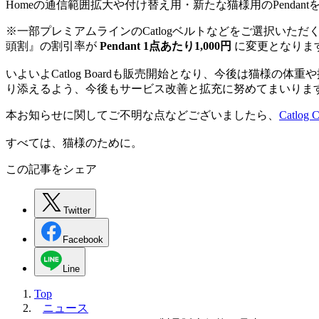
Homeの通信範囲拡大や付け替え用・新たな猫様用のPendant
※一部プレミアムラインのCatlogベルトなどをご選択いただ
頭割』の割引率が
Pendant 1点あたり1,000円
に変更となりま
いよいよCatlog Boardも販売開始となり、今後は猫様の
り添えるよう、今後もサービス改善と拡充に努めてまいりま
本お知らせに関してご不明な点などございましたら、
Catlog 
すべては、猫様のために。
この記事をシェア
Twitter
Facebook
Line
Top
ニュース