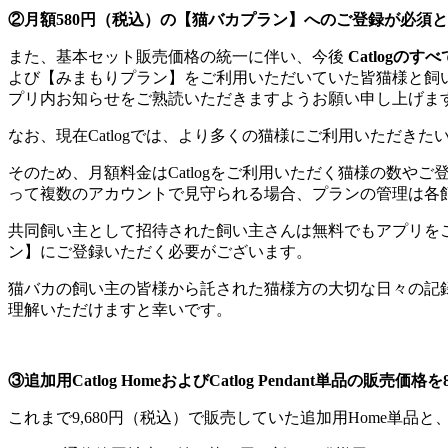
②月額580円（税込）の【猫バカプラン】へのご登録が必須
また、基本セット販売価格の統一に伴い、今後
Catlogの
よび【みまもりプラン】をご利用いただいていた皆猫様と飼い
プリ内お知らせをご熟読いただきますようお願い申し上げま
なお、現在Catlogでは、より多くの猫様にご利用いただ
そのため、月額料金はCatlogをご利用いただく猫様の数やご登録
って複数のアカウントで見守られる場合、プランの管理は各
共同飼い主として招待された飼い主さんは無料でもアプリを
ン】にご登録いただく必要がございます。
猫バカの飼い主の皆様から託された猫様方の大切な日々の記
理解いただけますと幸いです。
③追加用Catlog HomeおよびCatlog Pendant単品の販売価
これまで9,680円（税込）で販売していた追加用Home単品と、