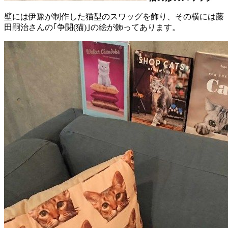
壁には伊豫が制作した猫型のスワッグを飾り、その横には藤
田嗣治さんの｢争闘(猫)｣の絵が飾ってあります。