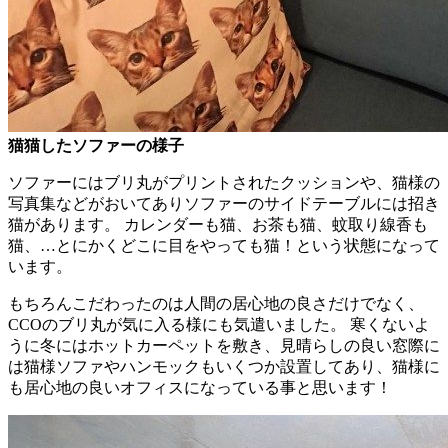
猫猫したソファーの様子
ソファーにはブリ丸がプリントされたクッションや、猫様の
写真集などがおいてありソファーのサイドテーブルには招き
猫があります。 カレンダーも猫、お茶も猫、蚊取り線香も
猫、…とにかくどこに目をやっても猫！という状態になって
います。
もちろんこだわったのは人間の居心地の良さだけでなく、
CCOのブリ丸が気に入る様にも気遣いました。 寒くないよ
うに冬にはホットカーペットを敷き、見晴らしの良い窓際に
は猫様ソファやハンモックもいくつか設置してあり、猫様に
も居心地の良いオフィスになっている事と思います！