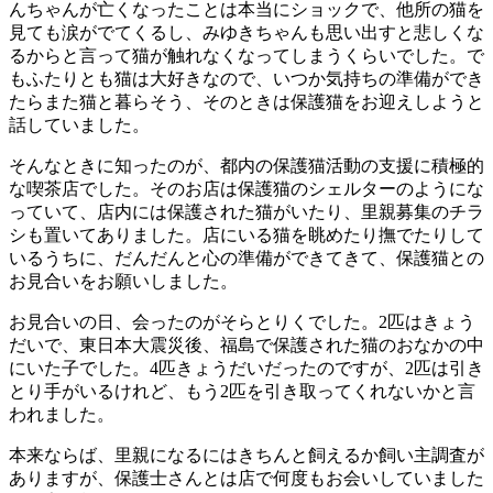
んちゃんが亡くなったことは本当にショックで、他所の猫を
見ても涙がでてくるし、みゆきちゃんも思い出すと悲しくな
るからと言って猫が触れなくなってしまうくらいでした。で
もふたりとも猫は大好きなので、いつか気持ちの準備ができ
たらまた猫と暮らそう、そのときは保護猫をお迎えしようと
話していました。
そんなときに知ったのが、都内の保護猫活動の支援に積極的
な喫茶店でした。そのお店は保護猫のシェルターのようにな
っていて、店内には保護された猫がいたり、里親募集のチラ
シも置いてありました。店にいる猫を眺めたり撫でたりして
いるうちに、だんだんと心の準備ができてきて、保護猫との
お見合いをお願いしました。
お見合いの日、会ったのがそらとりくでした。2匹はきょう
だいで、東日本大震災後、福島で保護された猫のおなかの中
にいた子でした。4匹きょうだいだったのですが、2匹は引き
とり手がいるけれど、もう2匹を引き取ってくれないかと言
われました。
本来ならば、里親になるにはきちんと飼えるか飼い主調査が
ありますが、保護士さんとは店で何度もお会いしていました