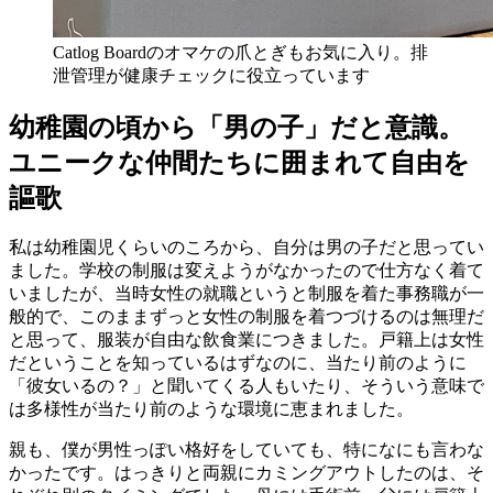
Catlog Boardのオマケの爪とぎもお気に入り。排
泄管理が健康チェックに役立っています
幼稚園の頃から「男の子」だと意識。
ユニークな仲間たちに囲まれて自由を
謳歌
私は幼稚園児くらいのころから、自分は男の子だと思ってい
ました。学校の制服は変えようがなかったので仕方なく着て
いましたが、当時女性の就職というと制服を着た事務職が一
般的で、このままずっと女性の制服を着つづけるのは無理だ
と思って、服装が自由な飲食業につきました。戸籍上は女性
だということを知っているはずなのに、当たり前のように
「彼女いるの？」と聞いてくる人もいたり、そういう意味で
は多様性が当たり前のような環境に恵まれました。
親も、僕が男性っぽい格好をしていても、特になにも言わな
かったです。はっきりと両親にカミングアウトしたのは、そ